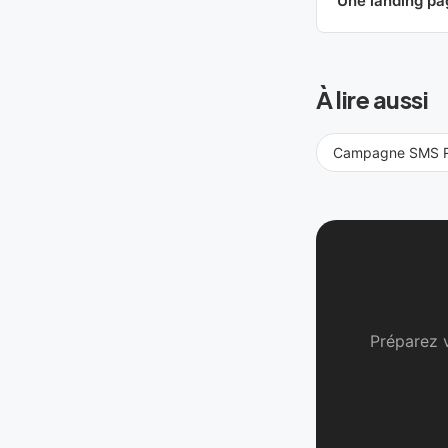
Une landing pa
À lire aussi
Campagne SMS R
Préparez 