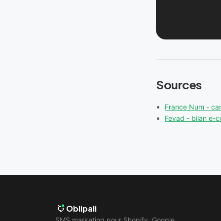
Sources
France Num - c
Fevad - bilan e
Oblipali
SMS marketing pour Shopify, Google