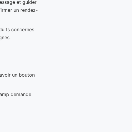
message et guider
nfirmer un rendez-
duits concernes.
gnes.
 avoir un bouton
 champ demande