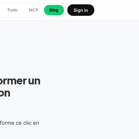
Trello
MCP
Blog
Sign in
ormer un
ion
sforme ce clic en