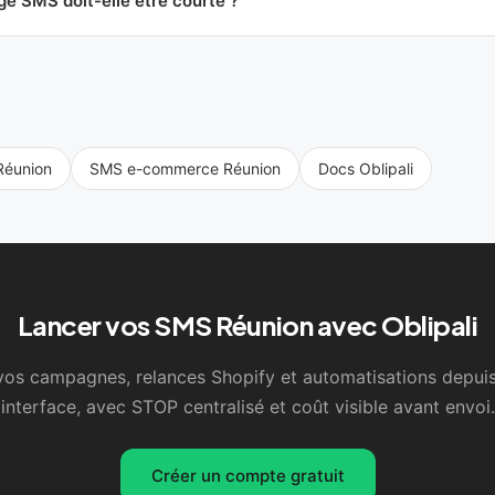
ge SMS doit-elle être courte ?
éunion
SMS e-commerce Réunion
Docs Oblipali
Lancer vos SMS Réunion avec Oblipali
vos campagnes, relances Shopify et automatisations depuis
interface, avec STOP centralisé et coût visible avant envoi.
Créer un compte gratuit