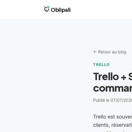
Oblipali
← Retour au blog
TRELLO
Trello +
command
Publié le 07/07/202
Trello est souve
clients, réserva