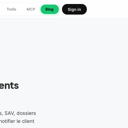
Trello
MCP
Blog
Sign in
ents
s, SAV, dossiers
tifier le client