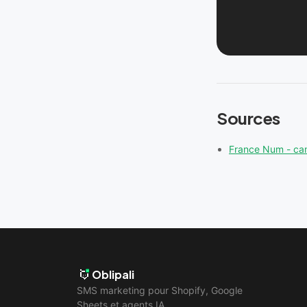
Sources
France Num - c
Oblipali
SMS marketing pour Shopify, Google
Sheets et agents IA.