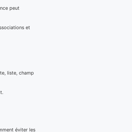
ance peut
ssociations et
te, liste, champ
t.
mment éviter les