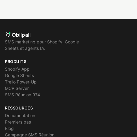
Oblipali
SMS marketing pour Shopify, Google
Sheets et agents IA.
PRODUITS
Shopify App
Google Sheets
Trello Power-Up
MCP Server
SMS Réunion 974
RESSOURCES
Documentation
Premiers pas
Blog
Campagne SMS Réunion