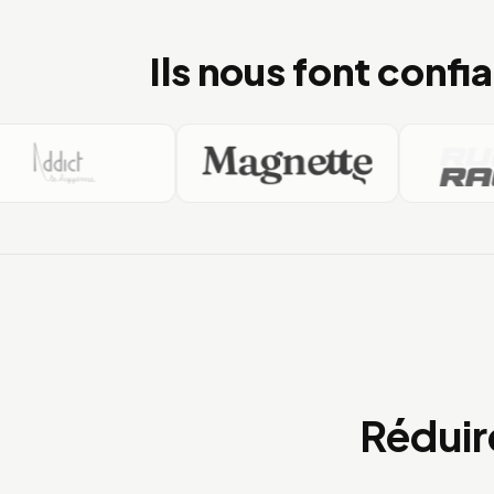
Ils nous font confi
Addict.re
MAGNETTE.RE
R
Réduir