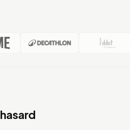
Addict.re
XME
DECATHLON.RE
 hasard