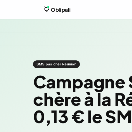
Oblipali
SMS pas cher Réunion
Campagne 
chère à la R
0,13 € le S