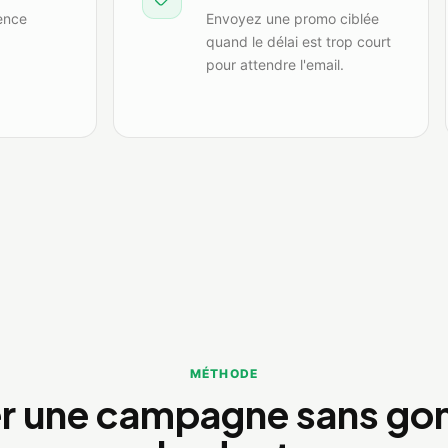
ence
Envoyez une promo ciblée
quand le délai est trop court
pour attendre l'email.
MÉTHODE
r une campagne sans gonf