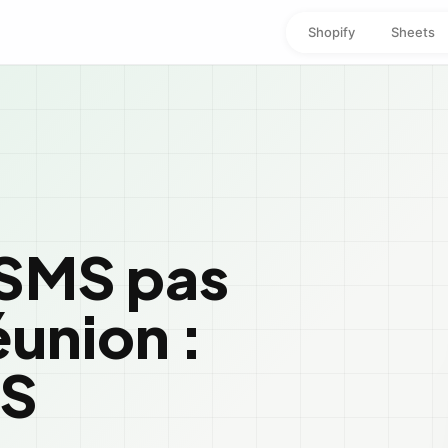
Shopify
Sheets
SMS pas
éunion :
MS