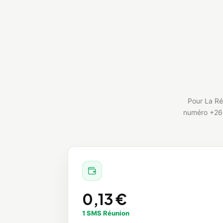
Pour La Ré
numéro +262 
0,13 €
1 SMS Réunion