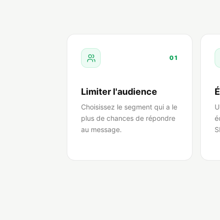
01
Limiter l'audience
É
Choisissez le segment qui a le
U
plus de chances de répondre
é
au message.
S