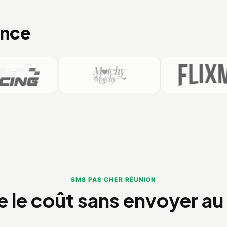
ance
FLI
UNRACING
Matchy Matchy
SMS PAS CHER RÉUNION
e le coût sans envoyer au