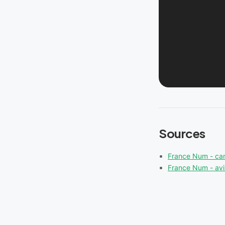
Sources
France Num - c
France Num - avis