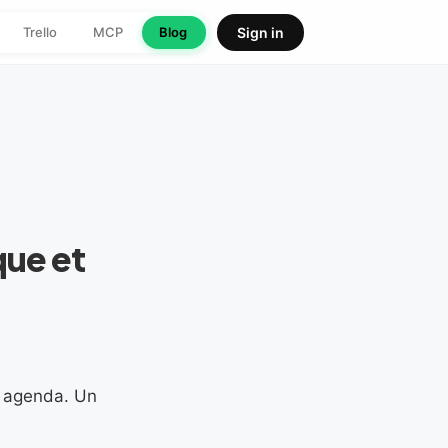
Trello
MCP
Blog
Sign in
que et
n agenda. Un