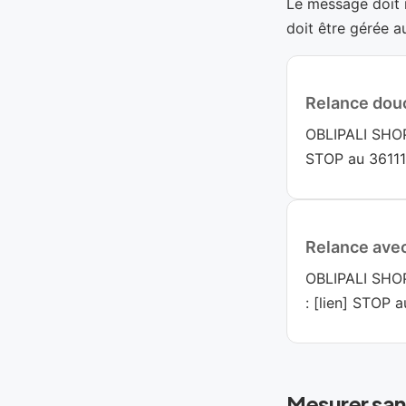
Le message doit r
doit être gérée 
Relance dou
OBLIPALI SHOP 
STOP au 36111
Relance ave
OBLIPALI SHOP 
: [lien] STOP 
Mesurer san