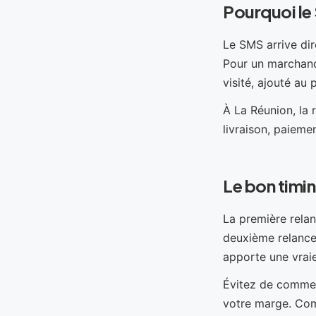
Pourquoi le
Le SMS arrive dir
Pour un marchand 
visité, ajouté au p
À La Réunion, la r
livraison, paieme
Le bon timi
La première relan
deuxième relance 
apporte une vraie
Évitez de commenc
votre marge. Com