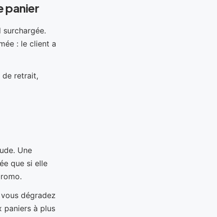
e panier
l surchargée.
ée : le client a
 de retrait,
aude. Une
e que si elle
 promo.
, vous dégradez
 paniers à plus