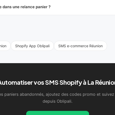
e dans une relance panier ?
nion
Shopify App Oblipali
SMS e-commerce Réunion
Automatiser vos SMS Shopify à La Réunio
es paniers abandonnés, ajoutez des codes promo et suivez
depuis Oblipali.