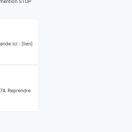
La mention STOP
de ici : [lien]
974. Reprendre