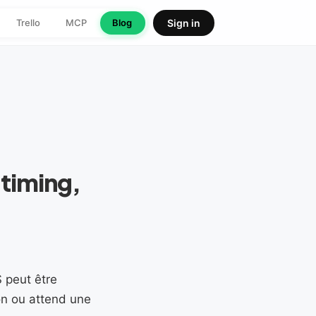
Trello
MCP
Blog
Sign in
 timing,
 peut être
son ou attend une