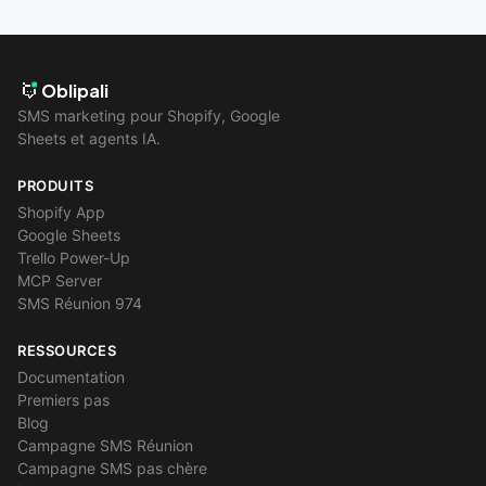
Oblipali
SMS marketing pour Shopify, Google
Sheets et agents IA.
PRODUITS
Shopify App
Google Sheets
Trello Power-Up
MCP Server
SMS Réunion 974
RESSOURCES
Documentation
Premiers pas
Blog
Campagne SMS Réunion
Campagne SMS pas chère